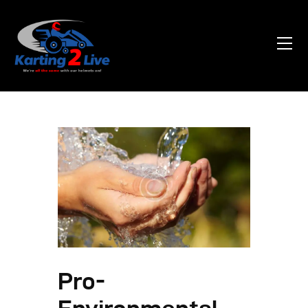
Home
About Us
News
Contacts
Pro-