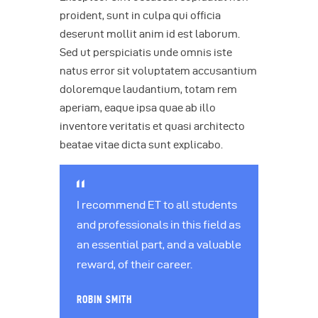
proident, sunt in culpa qui officia
deserunt mollit anim id est laborum.
Sed ut perspiciatis unde omnis iste
natus error sit voluptatem accusantium
doloremque laudantium, totam rem
aperiam, eaque ipsa quae ab illo
inventore veritatis et quasi architecto
beatae vitae dicta sunt explicabo.
I recommend ET to all students
and professionals in this field as
an essential part, and a valuable
reward, of their career.
ROBIN SMITH