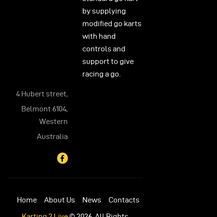
by supplying
modified go karts
with hand
controls and
support to give
racing a go.
4 Hubert street,
Belmont 6104,
Western
Australia
Home
About Us
News
Contacts
Karting 2 Live
© 2026. All Rights